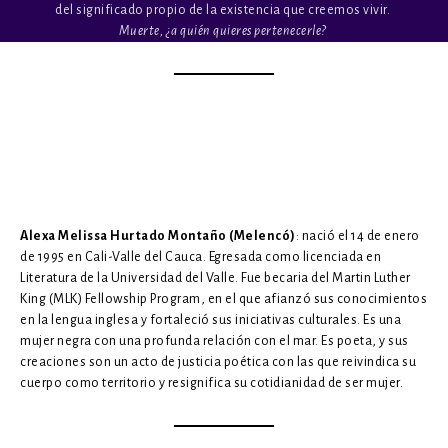
del significado propio de la existencia que creemos vivir.
Muerte, ¿a quién quieres pertenecerle?
Alexa Melissa Hurtado Montaño (Melencó)
: nació el 14 de enero
de 1995 en Cali-Valle del Cauca. Egresada como licenciada en
Literatura de la Universidad del Valle. Fue becaria del Martin Luther
King (MLK) Fellowship Program, en el que afianzó sus conocimientos
en la lengua inglesa y fortaleció sus iniciativas culturales. Es una
mujer negra con una profunda relación con el mar. Es poeta, y sus
creaciones son un acto de justicia poética con las que reivindica su
cuerpo como territorio y resignifica su cotidianidad de ser mujer.