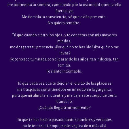
me atormenta tu sombra, caminando por la oscuridad como si ella
fuera tuya.
Me tiembla la consciencia, sé que estás presente.
No quiero temerte.
Tú que cuando cierro los ojos, y te conectas con mis mayores
miedos,
me desgarra tu presencia. ¿Por qué no te has ido? ¿Por qué no me
llevas?
Reconozco tu mirada con el pasar de los años; tan indecisa, tan
temida.
Te siento indomable.
Tú que cada vez que te dejo en el olvido de los placeres
me traspasas convirtiéndote en un nudo en la garganta,
para que mi alma te encuentre y me deje este cuerpo de tierra
tranquilo.
¿Cuándo llegará mi momento?
Tú que te has hecho pasado tantos nombres y verdades
no le temes al tiempo, estás segura de ir más allá