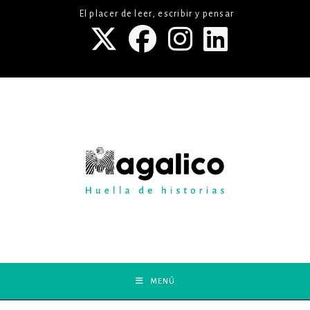
Ir
El placer de leer, escribir y pensar
al
contenido
MENÚ