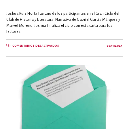
Joshua Ruiz Horta fue uno de los participantes en el Gran Ciclo del
Club de Historia y Literatura: Narrativa de Gabriel García Márquez y
Marvel Moreno. Joshua finaliza el ciclo con esta carta para los
lectores.
EN
COMENTARIOS DESACTIVADOS
05/11/2025
LA
LITERATURA
ES
LA
POSIBILIDAD
DE
VER
LA
VIDA
Y
SUS
RELACIONES
A
TRAVÉS
DE
LOS
OJOS
DE
OTRA
PERSONA