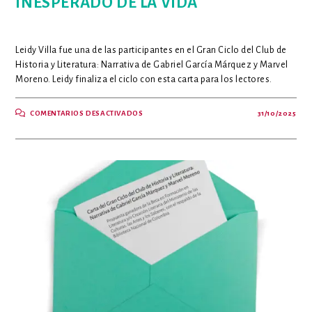
INESPERADO DE LA VIDA
Leidy Villa fue una de las participantes en el Gran Ciclo del Club de
Historia y Literatura: Narrativa de Gabriel García Márquez y Marvel
Moreno. Leidy finaliza el ciclo con esta carta para los lectores.
EN
COMENTARIOS DESACTIVADOS
31/10/2025
LOS
CUENTOS
DE
GABO
ROZAN
LOS
HILOS
DE
LO
INEXPLICABLE
E
INESPERADO
DE
LA
VIDA