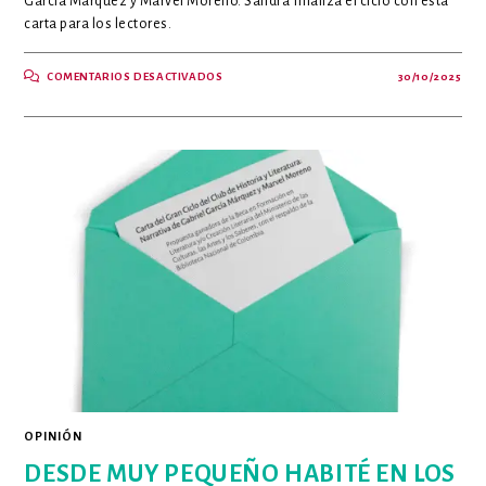
García Márquez y Marvel Moreno. Sandra finaliza el ciclo con esta
carta para los lectores.
EN
COMENTARIOS DESACTIVADOS
30/10/2025
NO
PIERDO
OPORTUNIDADES
PARA
ADENTRARME
EN
LA
LECTURA
OPINIÓN
DESDE MUY PEQUEÑO HABITÉ EN LOS