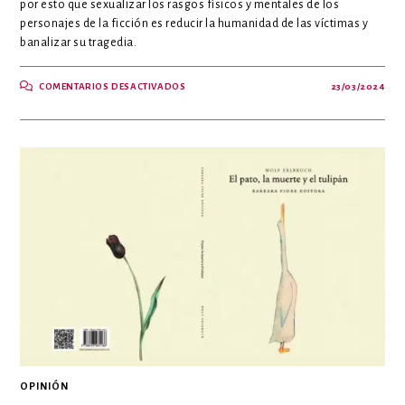
por esto que sexualizar los rasgos físicos y mentales de los
personajes de la ficción es reducir la humanidad de las víctimas y
banalizar su tragedia.
EN
COMENTARIOS DESACTIVADOS
23/03/2024
MUJERES
SEXUALIZAN
EL
DOLOR
DE
LOS
HOMBRES
EN
«LA
SOCIEDAD
DE
LA
NIEVE»
OPINIÓN