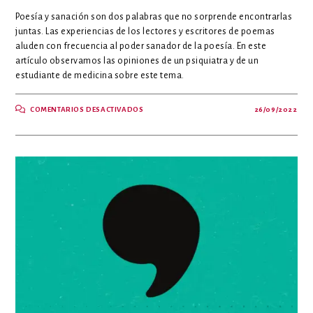
Poesía y sanación son dos palabras que no sorprende encontrarlas
juntas. Las experiencias de los lectores y escritores de poemas
aluden con frecuencia al poder sanador de la poesía. En este
artículo observamos las opiniones de un psiquiatra y de un
estudiante de medicina sobre este tema.
EN
COMENTARIOS DESACTIVADOS
26/09/2022
POESÍA
Y
SANACIÓN:
OPINIONES
DE
UN
PSIQUIATRA
Y
DE
UN
ESTUDIANTE
DE
MEDICINA