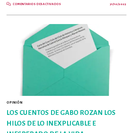
EN
COMENTARIOS DESACTIVADOS
31/10/2025
SIN
TEMOR
ALGUNO
RECOMIENDO
A
LA
SEÑORA
MARVEL
MORENO
OPINIÓN
LOS CUENTOS DE GABO ROZAN LOS
HILOS DE LO INEXPLICABLE E