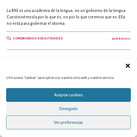
La RAE es una academia de la lengua, no un gobierno de la lengua.
Cuestionémosla por lo que es, no por lo que creemos que es. Ella
no está para gobernar el idioma.
EN
COMENTARIOS DESACTIVADOS
25/06/2022
LA
RAE
ES
UNA
ACADEMIA
DE
LA
LENGUA,
NO
UN
Utilizamos "cookies" para optimizar nuestro sitio web y nuestro servicio.
GOBIERNO
DE
LA
LENGUA
Aceptar cookies
Denegado
Ver preferencias