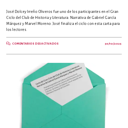
José Dolcey Irreño Oliveros fue uno de los participantes en el Gran
Ciclo del Club de Historia y Literatura: Narrativa de Gabriel García
Márquez y Marvel Moreno. José finaliza el ciclo con esta carta para
los lectores.
EN
COMENTARIOS DESACTIVADOS
30/10/2025
LEER
A
MARVEL
ES
RECUPERAR
UN
COMPROMISO
HISTÓRICO
Y
LITERARIO