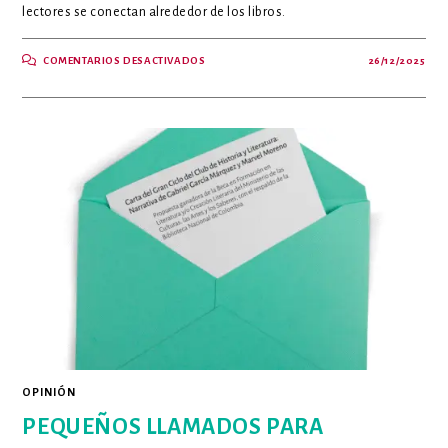
lectores se conectan alrededor de los libros.
EN
COMENTARIOS DESACTIVADOS
26/12/2025
CLUB
DE
LECTURA
VIRTUAL:
LA
LECTURA
SIN
FRONTERAS
OPINIÓN
PEQUEÑOS LLAMADOS PARA