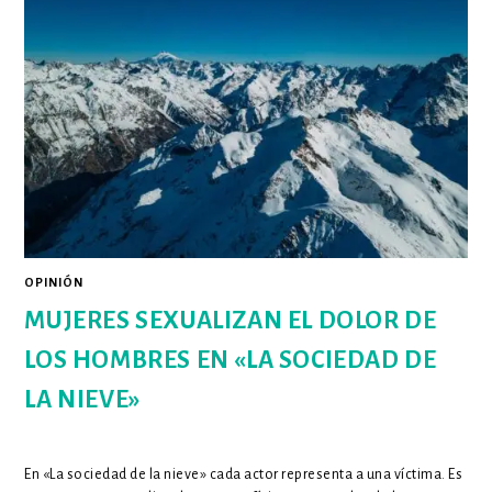
DE
LA
ESTADÍSTICA:
UN
RESPIRO
EN
LA
LITERATURA
FUTBOLERA
OPINIÓN
MUJERES SEXUALIZAN EL DOLOR DE
LOS HOMBRES EN «LA SOCIEDAD DE
LA NIEVE»
En «La sociedad de la nieve» cada actor representa a una víctima. Es