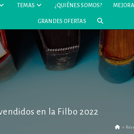
TEMAS
¿QUIÉNES SOMOS?
MEJORA
GRANDES OFERTAS
ALTERNAR
BÚSQUEDA
DE
LA
WEB
 vendidos en la Filbo 2022
>
Res