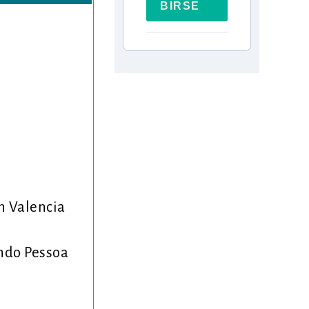
BIRSE
r
an Valencia
ando Pessoa