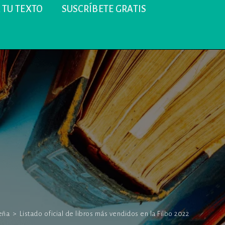
 TU TEXTO
SUSCRÍBETE GRATIS
eña
>
Listado oficial de libros más vendidos en la Filbo 2022