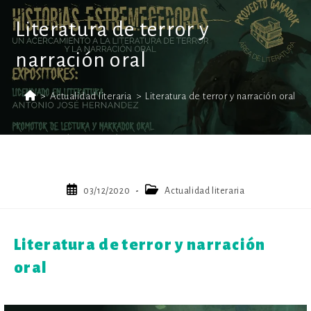
Literatura de terror y
narración oral
>
Actualidad literaria
>
Literatura de terror y narración oral
Publicación
Categoría
03/12/2020
Actualidad literaria
de
de
la
la
entrada:
entrada:
Literatura de terror y narración
oral