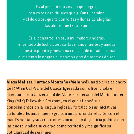
Es al pensarte, a vos, mujer negra,
con voces espirituales que guían tu camino
y el de otros, que te confortas y llenas de alegrías
las almas que te rodean.
Es al pensarte, a vos, a mí, mujeres negras,
el sentido de lucha poética, las manos fuertes y unidas
de nuestro puerto y melanina con sal, de mirada de mar,
que siento lo negras que somos y no dejaremos de ser.
Alexa Melissa Hurtado Montaño (Melencó):
nació el 14 de enero
de 1995 en Cali-Valle del Cauca. Egresada como licenciada en
Literatura de la Universidad del Valle. Fue becaria del Martin Luther
King (MLK) Fellowship Program, en el que afianzó sus
conocimientos en la lengua inglesa y fortaleció sus iniciativas
culturales. Es una mujer negra con una profunda relación con el
mar. Es poeta, y sus creaciones son un acto de justicia poética con
las que reivindica su cuerpo como territorio y resignifica su
cotidianidad de ser mujer.