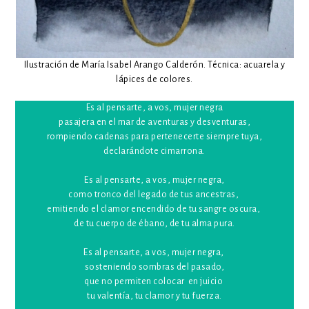
Ilustración de María Isabel Arango Calderón. Técnica: acuarela y
lápices de colores.
Es al pensarte, a vos, mujer negra
pasajera en el mar de aventuras y desventuras,
rompiendo cadenas para pertenecerte siempre tuya,
declarándote cimarrona.
Es al pensarte, a vos, mujer negra,
como tronco del legado de tus ancestras,
emitiendo el clamor encendido de tu sangre oscura,
de tu cuerpo de ébano, de tu alma pura.
Es al pensarte, a vos, mujer negra,
sosteniendo sombras del pasado,
que no permiten colocar en juicio
tu valentía, tu clamor y tu fuerza.