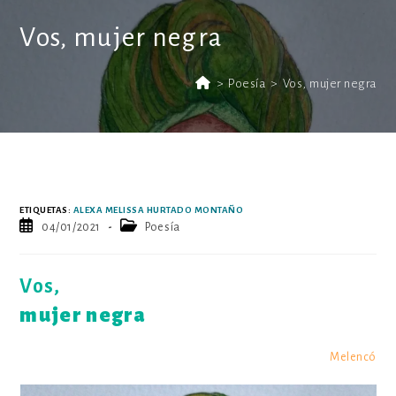
Vos, mujer negra
>
Poesía
>
Vos, mujer negra
ETIQUETAS
:
ALEXA MELISSA HURTADO MONTAÑO
Publicación
Categoría
04/01/2021
Poesía
de
de
la
la
entrada:
entrada:
Vos,
mujer negra
Melencó