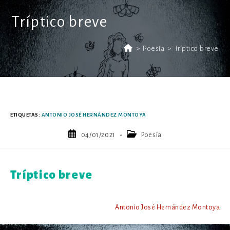
Tríptico breve
>
Poesía
>
Tríptico breve
ETIQUETAS
:
ANTONIO JOSÉ HERNÁNDEZ MONTOYA
Publicación
Categoría
04/01/2021
Poesía
de
de
la
la
entrada:
entrada:
Tríptico breve
Antonio José Hernández Montoya