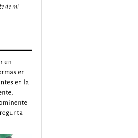
te de mi
r en
formas en
antes en la
ente,
prominente
pregunta