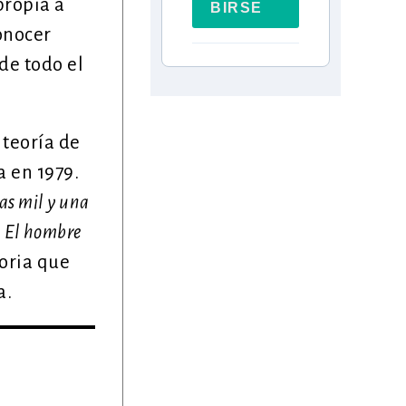
propia a
BIRSE
onocer
de todo el
 teoría de
a en 1979.
as mil y una
o
El hombre
oria que
a.