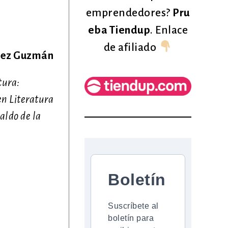
emprendedores?
Pru
eba Tiendup
. Enlace
de afiliado
lez Guzmán
tura:
en Literatura
paldo de la
Boletín
Suscríbete al
boletín para