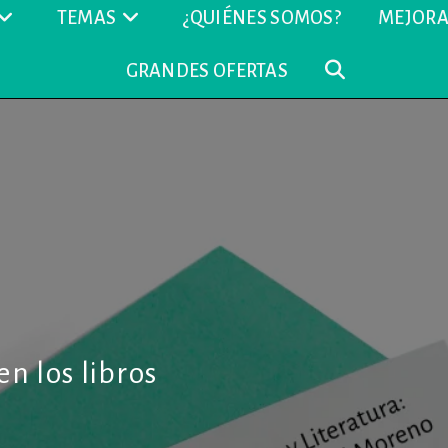
TEMAS
¿QUIÉNES SOMOS?
MEJORA
GRANDES OFERTAS
ALTERNAR
BÚSQUEDA
DE
LA
WEB
n los libros