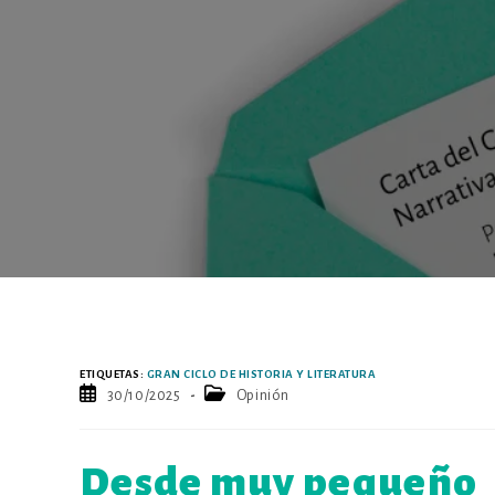
ETIQUETAS
:
GRAN CICLO DE HISTORIA Y LITERATURA
Publicación
Categoría
30/10/2025
Opinión
de
de
la
la
entrada:
entrada:
Desde muy pequeño