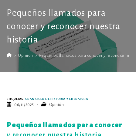
Pequeños llamados para
conocer y reconocer nuestra
historia
>
Opinión
>
Pequeños llamados para conocer y reconocer nuest
ETIQUETAS
:
GRAN CICLO DE HISTORIA Y LITERATURA
Publicación
Categoría
06/11/2025
Opinión
de
de
la
la
entrada:
entrada:
Pequeños llamados para conocer
y reconocer nuestra historia