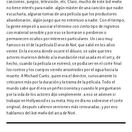
canciones, juegos, televisión, etc. Claro, mucho de este
lost media
no tiene interés para nadie: algún máster de una canción que nadie
escucharía, algunas tomas de una película que los productores
abandonaron, algún juego que no entretuvo a nadie. Con el tiempo,
la gente empezó a asociar el término con cierto tipo de registros
con material sensible y por eso se borraron o perdieron o
permanecen ocultos por intereses particulares. Un caso muy
famoso es el de la película
El arca de Noé
, que salió en los años
veinte. En la escena donde ocurre el diluvio, se sabe que tres
actores murieron debido a la inundación real usada en el set y, de
hecho, cuando la película se estrenó, se podía ver en el corte final
los rostros y los cuerpos siendo arrastrados por el agua hacia la
muerte. A Michael Curtis, quien era el director, curiosamente lo
criticaron más por la duración y la trama de la película. Todo el
mundo sabe que él era un perfeccionista y cuando le preguntaron
por la vida de los actores dijo simplemente: a eso se atienen si
trabajar en Hollywood es su meta. Hoy en día no sobrevive el corte
original, después salieron versiones más censuradas, y por eso
hablamos del
lost media
del arca de Noé.