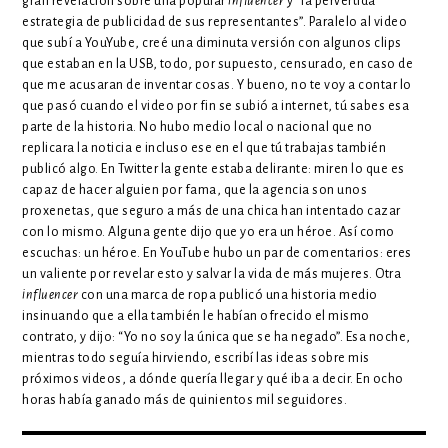
gran revelación sobre una popular
influencer
y “la pervertida
estrategia de publicidad de sus representantes”. Paralelo al video
que subí a YouYube, creé una diminuta versión con algunos clips
que estaban en la USB, todo, por supuesto, censurado, en caso de
que me acusaran de inventar cosas. Y bueno, no te voy a contar lo
que pasó cuando el video por fin se subió a internet, tú sabes esa
parte de la historia. No hubo medio local o nacional que no
replicara la noticia e incluso ese en el que tú trabajas también
publicó algo. En Twitter la gente estaba delirante: miren lo que es
capaz de hacer alguien por fama, que la agencia son unos
proxenetas, que seguro a más de una chica han intentado cazar
con lo mismo. Alguna gente dijo que yo era un héroe. Así como
escuchas: un héroe. En YouTube hubo un par de comentarios: eres
un valiente por revelar esto y salvar la vida de más mujeres. Otra
influencer
con una marca de ropa publicó una historia medio
insinuando que a ella también le habían ofrecido el mismo
contrato, y dijo: “Yo no soy la única que se ha negado”. Esa noche,
mientras todo seguía hirviendo, escribí las ideas sobre mis
próximos videos, a dónde quería llegar y qué iba a decir. En ocho
horas había ganado más de quinientos mil seguidores.