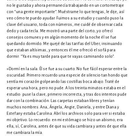
no le gustaba y ahora permanecía trabajando en un cortometraje
con “una gente importante”. Muéstrame lo que tengas, le dije, así
veo cómo te puedo ayudar. Fuimos a su estudio y cuando puso la
clave del usuario, toda con números, me cuidé de observar cada
dedo y cada tecla. Me mostró una parte del corto; yo ofrecí
consejos comunes y en algún momento de la noche él se fue
quedando dormido. Me quejé de las tarifas del Uber, insinuando
que estaban altísimas, y entonces él me ofreció el sofá para
dormir: “Ya es muy tarde para que te vayas caminando solo”.
»Dormí en la sala. Él se fue a su cuarto. No fue fácil esperar entre la
oscuridad. Primero recuerdo una especie de silencio tan hondo que
sentía mi corazón golpeando las costillas boca abajo. Traté de
esperar una hora, pero no pude. A los treinta minutos estaba en el
estudio: puse la clave, primero incorrecta, y tras dos intentos pude
dar con la combinación. Las carpetas estaban libres y tenían
muchos nombres: Ana, Ángela, Angie, Daniela, y entre Diana y
Estefany estaba Carolina. Abrí los archivos solo para ver si estaba
mi objetivo. Lo recuerdo: en mi estómago se hizo un abismo; era
ella, sí, Carolina, antes de que su vida cambiara y antes de que ella
me cambiara la mía.