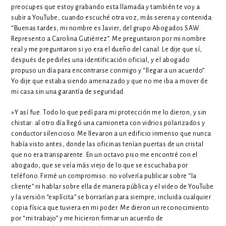
preocupes que estoy grabando esta llamada y también te voy a
subir a YouTube, cuando escuché otra voz, más serena y contenida:
“Buenas tardes, mi nombre es Javier, del grupo Abogados SAW.
Represento a Carolina Gutiérrez”. Me preguntaron por mi nombre
real y me preguntaron si yo era el dueño del canal. Le dije que sí,
después de pedirles una identificación oficial, y el abogado
propuso un día para encontrarse conmigo y “llegar a un acuerdo”.
Yo dije que estaba siendo amenazado y que no me iba a mover de
mi casa sin una garantía de seguridad.
»Y así fue. Todo lo que pedí para mi protección me lo dieron, y sin
chistar: al otro día llegó una camioneta con vidrios polarizados y
conductor silencioso. Me llevaron a un edificio inmenso que nunca
había visto antes, donde las oficinas tenían puertas de un cristal
que no era transparente. En un octavo piso me encontré con el
abogado, que se veía más viejo de lo que se escuchaba por
teléfono. Firmé un compromiso: no volvería publicar sobre “la
cliente” ni hablar sobre ella de manera pública y el video de YouTube
y la versión “explícita” se borrarían para siempre, incluida cualquier
copia física que tuviera en mi poder. Me dieron un reconocimiento
por “mi trabajo” y me hicieron firmar un acuerdo de