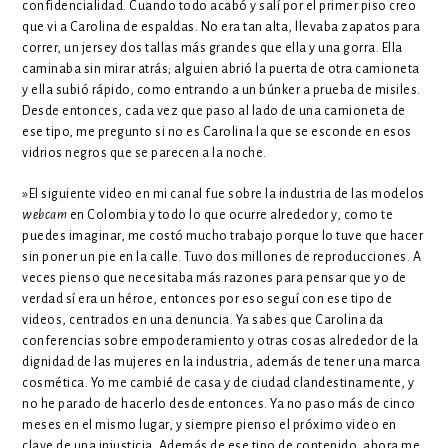
confidencialidad. Cuando todo acabó y salí por el primer piso creo
que vi a Carolina de espaldas. No era tan alta, llevaba zapatos para
correr, un jersey dos tallas más grandes que ella y una gorra. Ella
caminaba sin mirar atrás; alguien abrió la puerta de otra camioneta
y ella subió rápido, como entrando a un búnker a prueba de misiles.
Desde entonces, cada vez que paso al lado de una camioneta de
ese tipo, me pregunto si no es Carolina la que se esconde en esos
vidrios negros que se parecen a la noche.
»El siguiente video en mi canal fue sobre la industria de las modelos
webcam
en Colombia y todo lo que ocurre alrededor y, como te
puedes imaginar, me costó mucho trabajo porque lo tuve que hacer
sin poner un pie en la calle. Tuvo dos millones de reproducciones. A
veces pienso que necesitaba más razones para pensar que yo de
verdad sí era un héroe, entonces por eso seguí con ese tipo de
videos, centrados en una denuncia. Ya sabes que Carolina da
conferencias sobre empoderamiento y otras cosas alrededor de la
dignidad de las mujeres en la industria, además de tener una marca
cosmética. Yo me cambié de casa y de ciudad clandestinamente, y
no he parado de hacerlo desde entonces. Ya no paso más de cinco
meses en el mismo lugar, y siempre pienso el próximo video en
clave de una injusticia. Además de ese tipo de contenido, ahora me