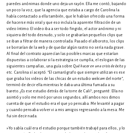
paredes anónimas donde uno deja un rayón. Ella me contó, bajando
un poco la voz, que la agencia que estaba a cargo de Carolina la
había contactado a ella también, que le habían ofrecido una forma
de hacerse más viral y que eso incluía la aparente filtración de un
video íntimo. El video iba a ser todo fingido, el actor anónimo y ni
siquiera del todo desnudo, y solo se grabarían pequeños clips que
se iban a filtrar de manera controlada. Pasado el alboroto, los clips
se borrarían de la web y de quedar algún rastro no sería nada grave.
Al final del contrato aparecían las posibles marcas que estarían
dispuestas a colaborar si la estrategia se cumplía, el eslogan de las
siguientes campañas, una guía sobre
Qué hacer en una crisis de éxito
y
etc. Carolina sí aceptó. “El camarógrafo que siempre utilizan es ese
que graba los videos de las chicas de un estudio
webcam
del norte”,
terminó de decir ella mientras le daba una última fumada a su
bareto. ¿Es ese estudio detrás de la torre de Cali?, pregunté. Ella no
asintió y solo me miró por unos segundos; allí ambos nos dimos
cuenta de que el estudio era el que yo pensaba. Me levanté a pagar
y cuando pensaba volver vi a mis amigos regresando a la mesa. Me
fui sin decir nada.
»Yo sabía cuál era el estudio porque también trabajé para ellos, y lo