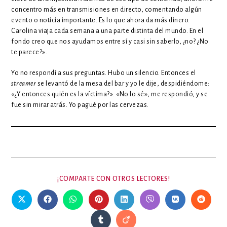
concentro más en transmisiones en directo, comentando algún
evento o noticia importante. Es lo que ahora da más dinero.
Carolina viaja cada semana a una parte distinta del mundo. En el
fondo creo que nos ayudamos entre sí y casi sin saberlo, ¿no? ¿No
te parece?».
Yo no respondí a sus preguntas. Hubo un silencio. Entonces el
streamer
se levantó de la mesa del bar y yo le dije, despidiéndome:
«¿Y entonces quién es la víctima?». «No lo sé», me respondió, y se
fue sin mirar atrás. Yo pagué por las cervezas.
COMPARTIR
¡COMPARTE CON OTROS LECTORES!
ESTE
CONTENIDO
Se
Se
Se
Se
Se
Se
Se
Se
abre
abre
abre
abre
abre
abre
abre
abre
en
en
en
en
en
en
en
en
Se
Se
una
una
una
una
una
una
una
una