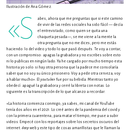
Ilustración de Ana Gómez.
«S
abes, ahora que me preguntas que si este camino
de vivir de las redes sociales ha sido fácil — decía
el entrevistado, como quien se quita una
chaqueta pesada—, se me viene a la mente la
otra pregunta que no me dices, pero me estás
haciendo: lo del video y todo lo que pasó después. Te voy a contar,
con un compromiso: apagas la grabadora y no escribes sobre esto
ni lo publicas en ningún lado. Ya he cargado por mucho tiempo esta
historia yo solo: si hay otra persona que la padece me consolaría
saber que no soy su único prisionero. Voy a pedir otra cerveza; voy
a hablar mucho». El
youtuber
fue por su bebida. Mientras tanto yo
obedecí: apagué la grabadora y cerré la libreta con notas. Lo
siguiente es la transcripción de lo que alcanzo a recordar:
«La historia comienza conmigo, ya sabes, mi canal de YouTube
tenía dos años en el 2021. Lo creé antes de la pandemia del covid y
con la primera cuarentena, para matar el tiempo, me puse a subir
videos. Empecé con los reportajes sobre los secretos oscuros del
internet:
deep
web y este tipo de cosas amarillistas que le llaman la