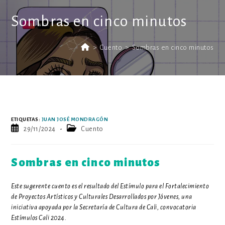
Sombras en cinco minutos
>
Cuento
>
Sombras en cinco minutos
ETIQUETAS
:
JUAN JOSÉ MONDRAGÓN
Publicación
Categoría
29/11/2024
Cuento
de
de
la
la
entrada:
entrada:
Sombras en cinco minutos
Este sugerente cuento es el resultado
del Estímulo para el Fortalecimiento
de Proyectos Artísticos y Culturales Desarrollados por Jóvenes, una
iniciativa apoyada por la Secretaría de Cultura de Cali, convocatoria
Estímulos Cali 2024.