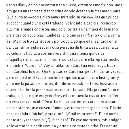
varios días y de no encontrar nada nuevo; entonces me fui con unos
amigos a una terraza clandestina donde dejaban fumar marihuana.
Qué curioso —decía el
streamer
mirando su vaso—, las que puede
suceder cuando uno está trabado. Volviendo a ese día, recuerdo
que mis amigos entraron; uno de ellos traía una mujer de la mano.
Era alta y con cuencas hundidas, dijo que era
influencer
o una vaina
así. Me mostró sus videos y por poco digo que ella, sentada en el
bar casi sin arreglarse, era otra persona distinta a esa que salía de
su celular y hablaba con una voz chillona y tenía quilos de
maquillaje encima. En un momento de la noche ella repetía mucho
el nombre “Carolina”. Voy a hablar con Carolina esto; voy a hacer
con Carolina lo otro. Quién putas es Carolina, pensé muchas veces,
pero no lo dije. Llevaba mucho tiempo sin usar mucho Instagram y
solo me la pasaba en foros, donde no entraba ni Dios, buscando
material sobre la presentadora rubia infartada. Ella preguntó por mi
trabajo, le dije que era
youtuber
y ella contuvo la risa diciendo “Pero
no eres tan conocido”. Yo aclaré la situación: mi cara nunca aparece
en mis videos, uso un seudónimo y el tema es muy de nicho
.
Ella rio
con la palabra “nicho”, y preguntó: “¿Cuál es tu tema?”. El
lost media
,
contesté, y respondió “¿Qué es eso?”. En ese momento, mis amigos
se levantaron a pedir comida y otros a comprar hierba. Era natural: