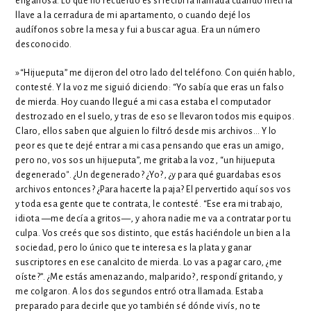
engañosa. Lo que no recuerdo es si recibí la llamada cuando metí la
llave a la cerradura de mi apartamento, o cuando dejé los
audífonos sobre la mesa y fui a buscar agua. Era un número
desconocido.
»“Hijueputa” me dijeron del otro lado del teléfono. Con quién hablo,
contesté. Y la voz me siguió diciendo: “Yo sabía que eras un falso
de mierda. Hoy cuando llegué a mi casa estaba el computador
destrozado en el suelo, y tras de eso se llevaron todos mis equipos.
Claro, ellos saben que alguien lo filtró desde mis archivos… Y lo
peor es que te dejé entrar a mi casa pensando que eras un amigo,
pero no, vos sos un hijueputa”, me gritaba la voz, “un hijueputa
degenerado
”
. ¿Un degenerado? ¿Yo?, ¿y para qué guardabas esos
archivos entonces? ¿Para hacerte la paja? El pervertido aquí sos vos
y toda esa gente que te contrata, le contesté. “Ese era mi trabajo,
idiota —me decía a gritos—, y ahora nadie me va a contratar por tu
culpa. Vos creés que sos distinto, que estás haciéndole un bien a la
sociedad, pero lo único que te interesa es la plata y ganar
suscriptores en ese canalcito de mierda. Lo vas a pagar caro, ¿me
oíste?”. ¿Me estás amenazando, malparido?, respondí gritando, y
me colgaron. A los dos segundos entró otra llamada. Estaba
preparado para decirle que yo también sé dónde vivís, no te