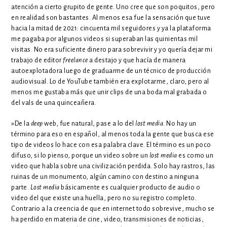
atención a cierto grupito de gente. Uno cree que son poquitos, pero
en realidad son bastantes. Al menos esa fue la sensación que tuve
hacia la mitad de 2021: cincuenta mil seguidores y ya la plataforma
me pagaba por algunos videos si superaban las quinientas mil
visitas. No era suficiente dinero para sobrevivir y yo quería dejar mi
trabajo de editor
freelance
a destajo y que hacía de manera
autoexplotadora luego de graduarme de un técnico de producción
audiovisual. Lo de YouTube también era explotarme, claro, pero al
menos me gustaba más que unir clips de una boda mal grabada o
del vals de una quinceañera.
»De la
deep
web, fue natural, pase a lo del
lost media.
No hay un
término para eso en español, al menos toda la gente que busca ese
tipo de videos lo hace con esa palabra clave. El término es un poco
difuso, si lo pienso, porque un video sobre un
lost media
es como un
video que habla sobre una civilización perdida. Solo hay rastros, las
ruinas de un monumento, algún camino con destino a ninguna
parte.
Lost media
básicamente es cualquier producto de audio o
video del que existe una huella, pero no su registro completo.
Contrario a la creencia de que en internet todo sobrevive, mucho se
ha perdido en materia de cine, video, transmisiones de noticias,