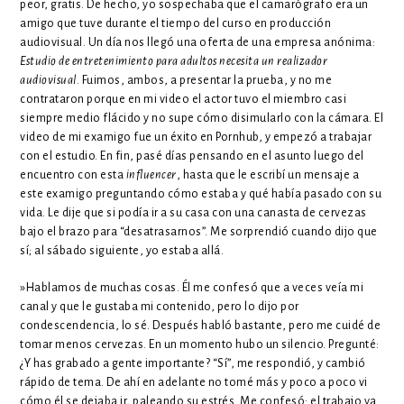
peor, gratis. De hecho, yo sospechaba que el camarógrafo era un
amigo que tuve durante el tiempo del curso en producción
audiovisual. Un día nos llegó una oferta de una empresa anónima:
Estudio de entretenimiento para adultos necesita un realizador
audiovisual
. Fuimos, ambos, a presentar la prueba, y no me
contrataron porque en mi video el actor tuvo el miembro casi
siempre medio flácido y no supe cómo disimularlo con la cámara. El
video de mi examigo fue un éxito en Pornhub, y empezó a trabajar
con el estudio. En fin, pasé días pensando en el asunto luego del
encuentro con esta
influencer
, hasta que le escribí un mensaje a
este examigo preguntando cómo estaba y qué había pasado con su
vida. Le dije que si podía ir a su casa con una canasta de cervezas
bajo el brazo para “desatrasarnos”. Me sorprendió cuando dijo que
sí; al sábado siguiente, yo estaba allá.
»Hablamos de muchas cosas. Él me confesó que a veces veía mi
canal y que le gustaba mi contenido, pero lo dijo por
condescendencia, lo sé. Después habló bastante, pero me cuidé de
tomar menos cervezas. En un momento hubo un silencio. Pregunté:
¿Y has grabado a gente importante? “Sí”, me respondió, y cambió
rápido de tema. De ahí en adelante no tomé más y poco a poco vi
cómo él se dejaba ir, paleando su estrés. Me confesó: el trabajo ya