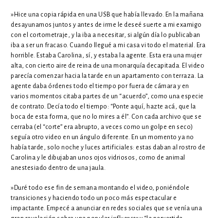
»Hice una copia rápida en una USB que había llevado. En la mañana
desayunamos juntos y antes de irme le deseé suerte a mi examigo
con el cortometraje, y la iba a necesitar, si algún día lo publicaban
iba a ser un fracaso. Cuando llegué a mi casa vi todo el material. Era
horrible. Estaba Carolina, sí, y estaba la agente. Esta era una mujer
alta, con cierto aire de reina de una monarquía decapitada. El video
parecía comenzar hacia la tarde en un apartamento con terraza. La
agente daba órdenes todo el tiempo por fuera de cámara y en
varios momentos citaba partes de un “acuerdo”, como una especie
de contrato. Decía todo el tiempo: “Ponte aquí, hazte acá, que la
boca de esta forma, que no lo mires a él”. Con cada archivo que se
cerraba (el “corte” era abrupto, a veces como un golpe en seco)
seguía otro video en un ángulo diferente. En un momento ya no
había tarde, solo noche y luces artificiales: estas daban al rostro de
Carolina y le dibujaban unos ojos vidriosos, como de animal
anestesiado dentro de una jaula.
»Duré todo ese fin de semana montando el video, poniéndole
transiciones y haciendo todo un poco más espectacular e
impactante. Empecé a anunciar en redes sociales que se venía una