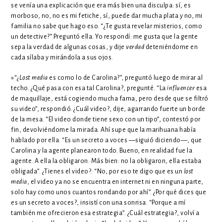
se venía una explicación que era más bien una disculpa: sí, es
morboso, no, no es mi fetiche, sí, puede dar mucha plata y no, mi
familia no sabe que hago eso. “¿Te gusta revelar misterios, como
un detective?” Preguntó ella. Yo respondí: me gusta que la gente
sepa la verdad de algunas cosas, y dije
verdad
deteniéndome en
cada sílaba y mirándola a sus ojos.
»“¿
Lost media
es como lo de Carolina?”, preguntó luego de mirar al
techo. ¿Qué pasa con esa tal Carolina?, pregunté. “La
influencer
esa
de maquillaje, está cogiendo mucha fama, pero desde que se filtró
su video”, respondió. ¿Cuál video?, dije, agarrando fuerte un borde
de la mesa. “El video donde tiene sexo con un tipo”, contestó por
fin, devolviéndome la mirada. Ahí supe que la marihuana había
hablado por ella. “Es un secreto a voces —siguió diciendo—, que
Carolina y la agente planearon todo. Bueno, en realidad fue la
agente. A ella la obligaron. Más bien: no la obligaron, ella estaba
obligada”. ¿Tienes el video?: “No, por eso te digo que es un
lost
media
, el video ya no se encuentra en internet ni en ninguna parte,
solo hay como unos cuantos rondando por ahí”. ¿Por qué dices que
es un secreto a voces?, insistí con una sonrisa. “Porque a mí
también me ofrecieron esa estrategia”. ¿Cuál estrategia?, volví a