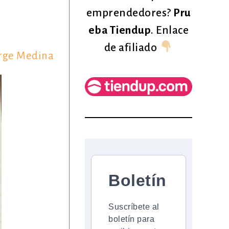
emprendedores?
Pru
eba Tiendup
. Enlace
de afiliado
rge Medina
Boletín
Suscríbete al
boletín para