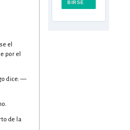
BIRSE
se el
e por el
go dice: —
no.
rto de la