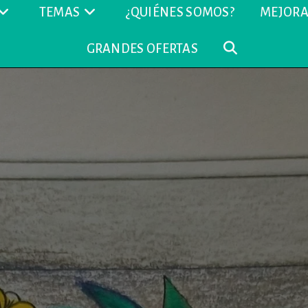
TEMAS
¿QUIÉNES SOMOS?
MEJORA
GRANDES OFERTAS
ALTERNAR
BÚSQUEDA
DE
LA
WEB