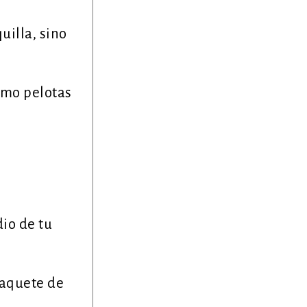
uilla, sino
omo pelotas
io de tu
 paquete de