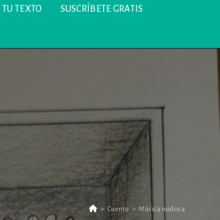
 TU TEXTO
SUSCRÍBETE GRATIS
>
Cuento
>
Música ruidosa