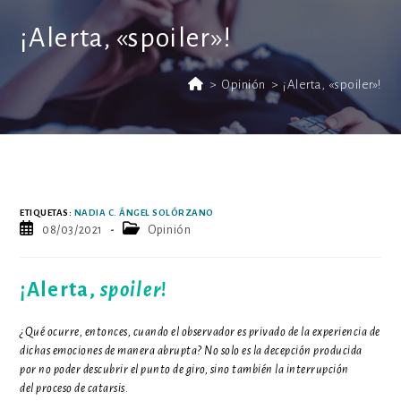
¡Alerta, «spoiler»!
>
Opinión
>
¡Alerta, «spoiler»!
ETIQUETAS
:
NADIA C. ÁNGEL SOLÓRZANO
Publicación
Categoría
08/03/2021
Opinión
de
de
la
la
entrada:
entrada:
¡Alerta,
spoiler
!
¿Qué ocurre, entonces, cuando el observador es privado de la experiencia de
dichas emociones de manera abrupta? No solo es la decepción producida
por no poder descubrir el punto de giro, sino también la interrupción
del proceso de catarsis
.