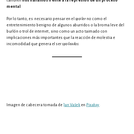
también
nos hallamos frente a la represión de un proceso
mental
.
Por lo tanto, es necesario pensar en el
spoiler
no como el
entretenimiento benigno de algunos aburridos o la broma leve del
burlón o trol de internet, sino como un acto taimado con
implicaciones más importantes que la reacción de molestia e
incomodidad que genera el ser
spoileados
.
Imagen de cabecera tomada de
Jan Vašek
en
Pixabay
.