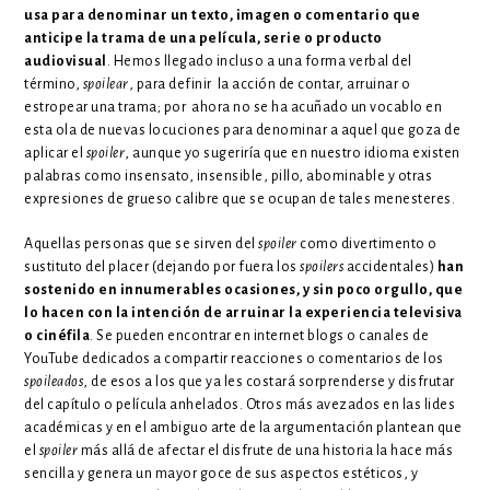
usa para denominar un texto, imagen o comentario que
anticipe la trama de una película, serie o producto
audiovisual
. Hemos llegado incluso a una forma verbal del
término,
spoilear
, para definir la acción de contar, arruinar o
estropear una trama; por ahora no se ha acuñado un vocablo en
esta ola de nuevas locuciones para denominar a aquel que goza de
aplicar el
spoiler
, aunque yo sugeriría que en nuestro idioma existen
palabras como insensato, insensible, pillo, abominable y otras
expresiones de grueso calibre que se ocupan de tales menesteres.
Aquellas personas que se sirven del
spoiler
como divertimento o
sustituto del placer (dejando por fuera los
spoilers
accidentales)
han
sostenido en innumerables ocasiones, y sin poco orgullo, que
lo hacen con la intención de arruinar la experiencia televisiva
o cinéfila
. Se pueden encontrar en internet blogs o canales de
YouTube dedicados a compartir reacciones o comentarios de los
spoileados
, de esos a los que ya les costará sorprenderse y disfrutar
del capítulo o película anhelados. Otros más avezados en las lides
académicas y en el ambiguo arte de la argumentación plantean que
el
spoiler
más allá de afectar el disfrute de una historia la hace más
sencilla y genera un mayor goce de sus aspectos estéticos, y