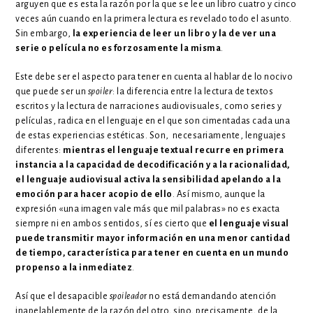
arguyen que es esta la razón por la que se lee un libro cuatro y cinco
veces aún cuando en la primera lectura es revelado todo el asunto.
Sin embargo,
la experiencia de leer un libro y la de ver una
serie o película no es forzosamente la misma
.
Este debe ser el aspecto para tener en cuenta al hablar de lo nocivo
que puede ser un
spoiler
: la diferencia entre la lectura de textos
escritos y la lectura de narraciones audiovisuales, como series y
películas, radica en el lenguaje en el que son cimentadas cada una
de estas experiencias estéticas. Son, necesariamente, lenguajes
diferentes:
mientras el lenguaje textual recurre en primera
instancia a la capacidad de decodificación y a la racionalidad,
el lenguaje audiovisual activa la sensibilidad apelando a la
emoción para hacer acopio de ello
. Así mismo, aunque la
expresión «una imagen vale más que mil palabras» no es exacta
siempre ni en ambos sentidos, sí es cierto que
el lenguaje visual
puede transmitir mayor información en una menor cantidad
de tiempo, característica para tener en cuenta en un mundo
propenso a la inmediatez
.
Así que el desapacible
spoileado
r no está demandando atención
inapelablemente de la razón del otro, sino, precisamente, de la