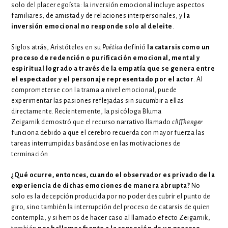
solo del placer egoísta: la inversión emocional incluye aspectos
familiares, de amistad y de relaciones interpersonales, y
la
inversión emocional no responde solo al deleite
.
Siglos atrás, Aristóteles en su
Poética
definió
la catarsis como un
proceso de redención o purificación emocional, mental y
espiritual logrado a través de la empatía que se genera entre
el espectador y el personaje representado por el actor
. Al
comprometerse con la trama a nivel emocional, puede
experimentar las pasiones reflejadas sin sucumbir a ellas
directamente. Recientemente, la psicóloga Bluma
Zeigarnik demostró que el recurso narrativo llamado
cliffhanger
funciona debido a que el cerebro recuerda con mayor fuerza las
tareas interrumpidas basándose en las motivaciones de
terminación.
¿Qué ocurre, entonces, cuando el observador es privado de la
experiencia de dichas emociones de manera abrupta?
No
solo es la decepción producida por no poder descubrir el punto de
giro, sino también la interrupción del proceso de catarsis de quien
contempla, y si hemos de hacer caso al llamado efecto Zeigarnik,