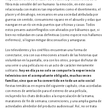
fibra más sensible del ser humano: la emoción, en este caso
relacionada con matices tan importantes como el divertimento, el
placer y el desahogo, necesarios en una sociedad atribulada por
guerras sin sentido, consumismo rayano en el absurdo y vidas que
navegan en un río sin más puertos que oficinas y casas. Todos
estos pesares autoinflingidos son aliviados por bálsamos que, si
bien no redundan en curas definitivas (como especie nos hallamos
enfermos), sí logran mitigar desconsuelos y amarguras.
Los televidentes y los cinéfilos encuentran una forma de
conectarse, ora con sus emociones a través de las historias que
vislumbran en la pantalla, ora con los otros, porque disfrutar de
una serie o una película no es un acto de carácter meramente
solitario;
hoy en día ya no solo se comparte la experiencia
televisiva con el acompañante obligado, muchas veces
familiar, sino que se ha convertido en todo un acto social
:
fiestas temáticas en espera del siguiente capítulo; citas acordadas
con meses de antelación para el estreno de una película,
incluyendo los chats dedicados a la especulación de la trama;
maratones de fin de semana; convenciones; y una amplia gama de
actividades alrededor del producto audiovisual. Así, no se trata