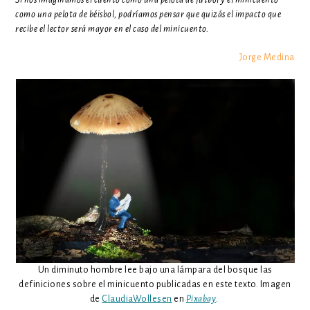
como una pelota de béisbol, podríamos pensar que quizás el impacto que
recibe el lector será mayor en el caso del minicuento.
Jorge Medina
Un diminuto hombre lee bajo una lámpara del bosque las
definiciones sobre el minicuento publicadas en este texto. Imagen
de
ClaudiaWollesen
en
Pixabay
.