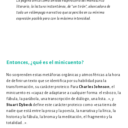
La página única como unidad respiratoria del manuscrito
literario; la lectura instantánea, de “un tirón”, abarcadora de
todo un relámpago narrativo que se percibe en su mínima
expresión posible pero con la máxima intensidad.
Entonces, ¿qué es el minicuento?
No sorprenden estas metáforas orgánicas y atmosféricas a la hora
de definir un texto que se identifica por su habilidad para la
transformación, su carácter proteico. Para
Charles Johnson
, el
minicuento es «capaz de adaptarse a cualquier forma: el esbozo, la
fábula, la parábola, una transcripción de diálogo, una lista…», y
Stuart Dybeck
define este carácter proteico como «esa tierra de
nadie que está entre la prosa y la poesía, la narrativa y la lírica, la
historia y la fábula, la broma y la meditación, el fragmento y la
totalidad…».