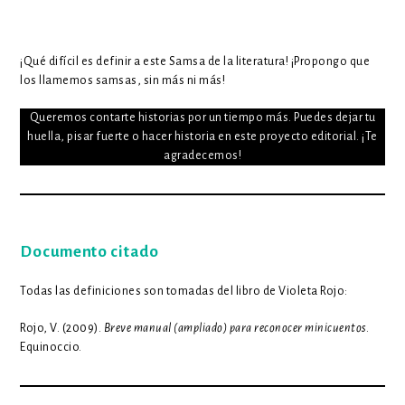
¡Qué difícil es definir a este Samsa de la literatura! ¡Propongo que
los llamemos samsas, sin más ni más!
Queremos contarte historias por un tiempo más. Puedes dejar tu
huella, pisar fuerte o hacer historia en este proyecto editorial. ¡Te
agradecemos!
Documento citado
Todas las definiciones son tomadas del libro de Violeta Rojo:
Rojo, V. (2009).
Breve manual (ampliado) para reconocer minicuentos
.
Equinoccio.