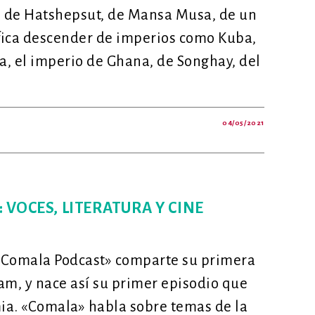
 de Hatshepsut, de Mansa Musa, de un
ifica descender de imperios como Kuba,
ía, el imperio de Ghana, de Songhay, del
04/05/2021
O
ENIR
EROS
S
ANOS
 VOCES, LITERATURA Y CINE
NARON
E
 «Comala Podcast» comparte su primera
A»
am, y nace así su primer episodio que
ia. «Comala» habla sobre temas de la