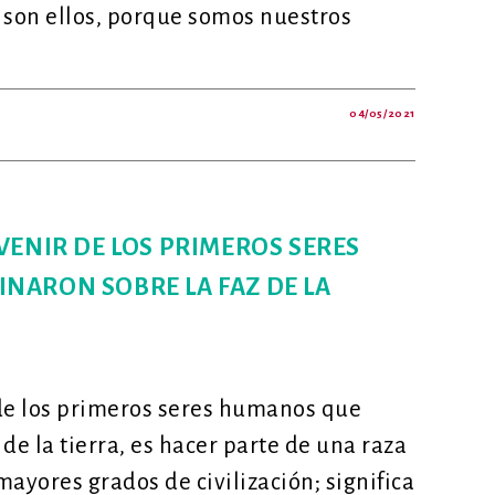
 son ellos, porque somos nuestros
04/05/2021
A
DA
NCIA
AÍN:
DORA
RANZAS
VENIR DE LOS PRIMEROS SERES
NARON SOBRE LA FAZ DE LA
 de los primeros seres humanos que
de la tierra, es hacer parte de una raza
ayores grados de civilización; significa