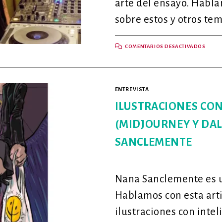
arte del ensayo. Hablam
sobre estos y otros tem
EN
COMENTARIOS DESACTIVADOS
«LA
CRÍTI
LITER
EN
COLO
NO
ENTREVISTA
EXIST
UNA
CONV
ILUSTRACIONES CON 
CON
JAÍR
(MIDJOURNEY Y DAL
VILL
SANCLEMENTE
Nana Sanclemente es un
Hablamos con esta arti
ilustraciones con inteli