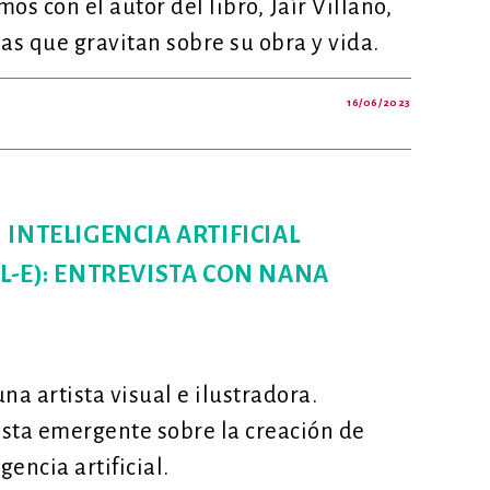
os con el autor del libro, Jaír Villano,
as que gravitan sobre su obra y vida.
16/06/2023
CA
ARIA
MBIA
E»:
ERSACIÓN
INTELIGENCIA ARTIFICIAL
L-E): ENTREVISTA CON NANA
ANO
a artista visual e ilustradora.
sta emergente sobre la creación de
gencia artificial.