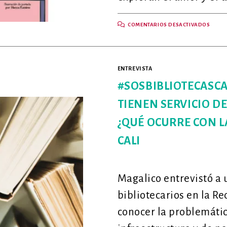
EN
COMENTARIOS DESACTIVADOS
«LA
IGUA
MUER
Y
OTRA
HIST
ENTREVISTA
QUE
NO
PUDE
#SOSBIBLIOTECASCA
CONT
ENTR
TIENEN SERVICIO DE
CON
LAUR
MARC
¿QUÉ OCURRE CON L
AGUI
MART
CALI
Magalico entrevistó a 
bibliotecarios en la Re
conocer la problemátic