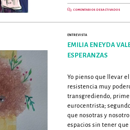
EN
COMENTARIOS DESACTIVADOS
ILUS
CON
INTE
ARTIF
(MID
Y
ENTREVISTA
DALL-
E):
ENTR
EMILIA ENEYDA VAL
CON
NAN
ESPERANZAS
SANC
Yo pienso que llevar el
resistencia muy podero
transgrediendo, primer
eurocentrista; segund
que nosotras y nosotro
espacios sin tener que 