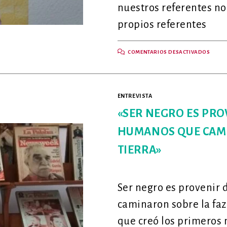
nuestros referentes no
propios referentes
EN
COMENTARIOS DESACTIVADOS
EMILI
ENEY
VALE
MURR
TEJE
DE
ENTREVISTA
ESPE
«SER NEGRO ES PRO
HUMANOS QUE CAMI
TIERRA»
Ser negro es provenir
caminaron sobre la faz 
que creó los primeros m