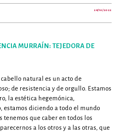
24/10/2022
TRACIONES
LIGENCIA
ICIAL
JOURNEY
EVISTA
ENCIA MURRAÍN: TEJEDORA DE
A
LEMENTE
 cabello natural es un acto de
so; de resistencia y de orgullo. Estamos
o, la estética hegemónica,
o, estamos diciendo a todo el mundo
s tenemos que caber en todos los
parecernos a los otros y a las otras, que