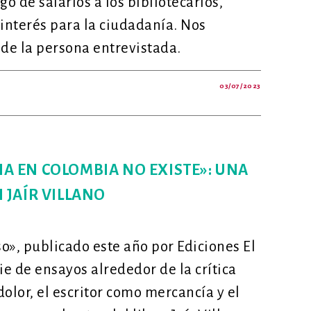
go de salarios a los bibliotecarios,
 interés para la ciudadanía. Nos
de la persona entrevistada.
03/07/2023
BIBLIOTECASCALI:
OTECAS
EN
ICIO
A
RIA EN COLOMBIA NO EXISTE»: UNA
BLE
JAÍR VILLANO
GÍA».
RE
so», publicado este año por Ediciones El
OTECAS
ie de ensayos alrededor de la crítica
ICAS
l dolor, el escritor como mercancía y el