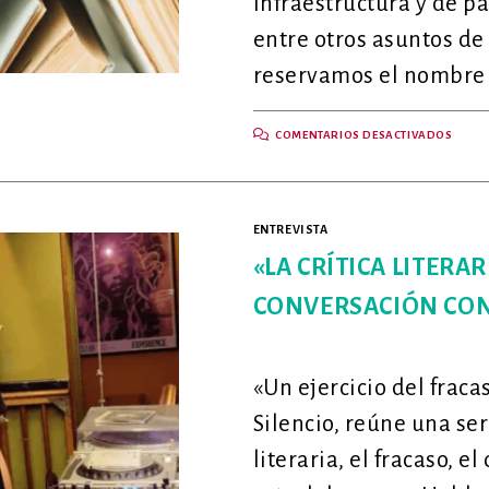
infraestructura y de pa
entre otros asuntos de
reservamos el nombre 
EN
COMENTARIOS DESACTIVADOS
#SOS
«HAY
BIBLI
QUE
NO
TIEN
ENTREVISTA
SERV
DE
AGU
«LA CRÍTICA LITERA
POTA
NI
CONVERSACIÓN CON 
DE
ENER
¿QUÉ
OCUR
CON
LA
«Un ejercicio del fraca
RED
DE
BIBLI
Silencio, reúne una ser
PÚBL
DE
literaria, el fracaso, e
CALI