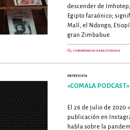
descender de Imhotep,
Egipto faraónico; sign
Malí, el Ndongo, Etiop
gran Zimbabue.
EN
COMENTARIOS DESACTIVADOS
«SER
NEGR
ES
PROV
DE
LOS
ENTREVISTA
PRIM
SERE
HUM
«COMALA PODCAST»:
QUE
CAMI
SOBR
LA
FAZ
El 26 de julio de 2020
DE
LA
TIERR
publicación en Instagr
habla sobre la pandem