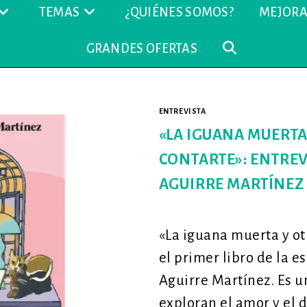
TEMAS
¿QUIÉNES SOMOS?
MEJORA
GRANDES OFERTAS
ALTERNAR
BÚSQUEDA
ENTREVISTA
DE
«LA IGUANA MUERTA
CONTARTE»: ENTREV
LA
AGUIRRE MARTÍNEZ
WEB
«La iguana muerta y ot
el primer libro de la 
Aguirre Martínez. Es 
exploran el amor y el 