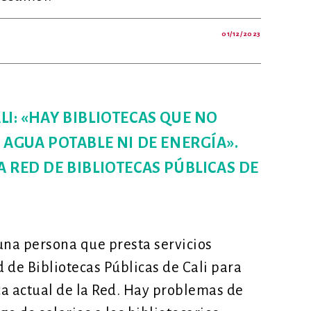
01/12/2023
NA
TA
S
ORIAS
LI: «HAY BIBLIOTECAS QUE NO
ARTE»:
EVISTA
 AGUA POTABLE NI DE ENERGÍA».
A
ELA
A RED DE BIBLIOTECAS PÚBLICAS DE
RRE
ÍNEZ
una persona que presta servicios
d de Bibliotecas Públicas de Cali para
a actual de la Red. Hay problemas de