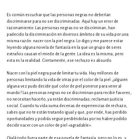
Es común escuchar que las personas negras no deberían
discriminarse para no ser discriminadas. Aquí hay un error de
razonamiento. Las personas negras no se discriminan, han
padecido la discriminación en diversos ámbitos de su vida por una
misma razón: nacer con la piel negra. Lo digo y me parece estar
leyendo alguna novela de fantasía en la que un grupo de seres
extraños causan el miedo de la gente. La idea es la misma, pero
esta es la realidad. Ciertamente, ese rechazo es absurdo.
Nacer con la piel negra puede limitar tu vida. Hay millones de
personas limitando la vida de otras por el color de la piel: ¿alguien
alguna vez pudo decidir qué color de piel ponerse para venir al
mundo? Las personas negras no se discriminan para recibir favores,
no necesitan hacerlo, ya están discriminadas; reclaman justicia
social. Cuando tu vida suma decenas de experiencias de rechazo,
sabes que no te están tratando igual y que, por ende, has perdido
oportunidades y podrás seguir perdiéndolas por no haber podido
decidir nacer con un color de piel «agradable».
Ojalá todo fuera parte de esa novela de fantasía, pero no lo es, y