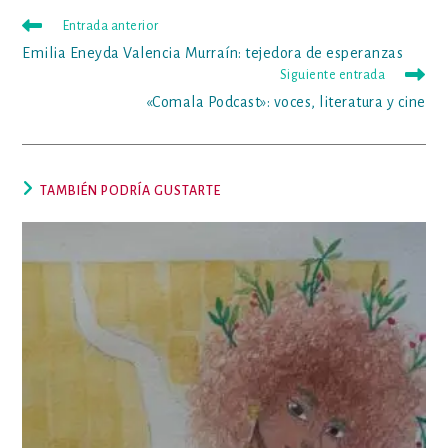
ventana
ventana
Leer
Entrada anterior
más
Emilia Eneyda Valencia Murraín: tejedora de esperanzas
artículos
Siguiente entrada
«Comala Podcast»: voces, literatura y cine
TAMBIÉN PODRÍA GUSTARTE