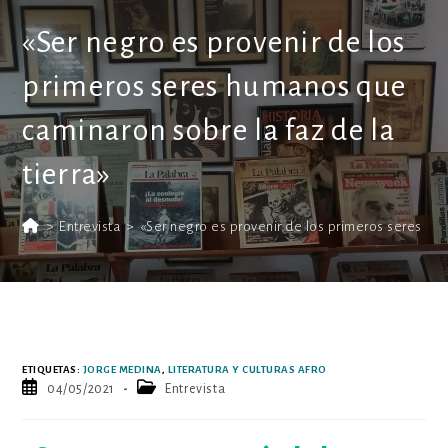
«Ser negro es provenir de los
primeros seres humanos que
caminaron sobre la faz de la
tierra»
>
Entrevista
>
«Ser negro es provenir de los primeros seres hum
ETIQUETAS
:
JORGE MEDINA
,
LITERATURA Y CULTURAS AFRO
Publicación
Categoría
04/05/2021
Entrevista
de
de
la
la
entrada:
entrada: