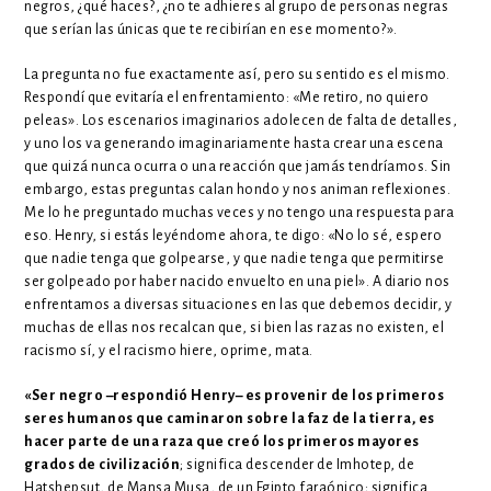
negros, ¿qué haces?, ¿no te adhieres al grupo de personas negras
que serían las únicas que te recibirían en ese momento?».
La pregunta no fue exactamente así, pero su sentido es el mismo.
Respondí que evitaría el enfrentamiento: «Me retiro, no quiero
peleas». Los escenarios imaginarios adolecen de falta de detalles,
y uno los va generando imaginariamente hasta crear una escena
que quizá nunca ocurra o una reacción que jamás tendríamos. Sin
embargo, estas preguntas calan hondo y nos animan reflexiones.
Me lo he preguntado muchas veces y no tengo una respuesta para
eso. Henry, si estás leyéndome ahora, te digo: «No lo sé, espero
que nadie tenga que golpearse, y que nadie tenga que permitirse
ser golpeado por haber nacido envuelto en una piel». A diario nos
enfrentamos a diversas situaciones en las que debemos decidir, y
muchas de ellas nos recalcan que, si bien las razas no existen, el
racismo sí, y el racismo hiere, oprime, mata.
«Ser negro –respondió Henry– es provenir de los primeros
seres humanos que caminaron sobre la faz de la tierra, es
hacer parte de una raza que creó los primeros mayores
grados de civilización
; significa descender de Imhotep, de
Hatshepsut, de Mansa Musa, de un Egipto faraónico; significa