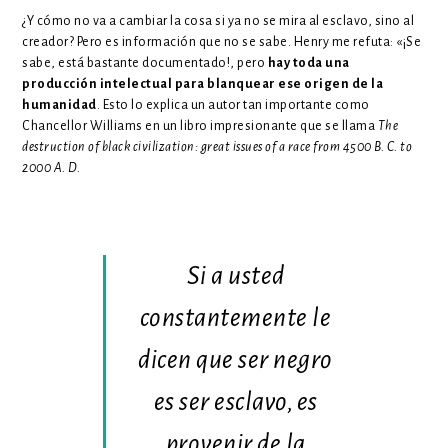
¿Y cómo no va a cambiar la cosa si ya no se mira al esclavo, sino al
creador? Pero es información que no se sabe. Henry me refuta: «¡Se
sabe, está bastante documentado!, pero
hay toda una
producción intelectual para blanquear ese origen de la
humanidad
. Esto lo explica un autor tan importante como
Chancellor Williams en un libro impresionante que se llama
The
destruction of black civilization:
great issues of a race from 4500 B. C. to
2000 A. D.
Si a usted
constantemente le
dicen que ser negro
es ser esclavo, es
provenir de la