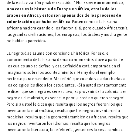
de la esclavización y haber resistido…” No, espere un momentico,
una cosa es la historia de Europa en África, otra la de los
árabes en África y estos son apenas dos de los procesos de
colonización que hubo en África
. Parten como si la historia
africana naciera cuando ellos fueron allá, pero cuando África tenía
las grandes civilizaciones, los europeos, los árabes y mucha gente
no habían aparecido».
La negritud se asume con conciencia histórica. Por eso, el
conocimiento de la historia demarca momentos clave a partir de
los cuales uno se define, y esa definición está empotrada en el
imaginario sobre los acontecimientos. Henry dio el ejemplo
perfecto para entenderlo. Me refirió que cuando va a dar charlas a
los colegios les dice a los estudiantes: «Si a usted constantemente
le dicen que ser negro es ser esclavo, es provenir de la colonia, ser
negro es el maltrato, es ser de lo peor, ¡usted no quiere ser negro!
Pero si a usted le dicen que resulta que los negros fueron los que
inventaron la matemática, resulta que los negros inventaron la
medicina, resulta que la geometría también es africana, resulta que
los negros inventaron los idiomas, resulta que los negros
inventaron la literatura, la orfebrería, ¡entonces la cosa cambia».