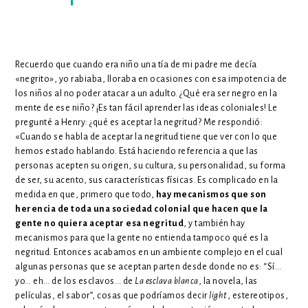
Recuerdo que cuando era niño una tía de mi padre me decía
«negrito», yo rabiaba, lloraba en ocasiones con esa impotencia de
los niños al no poder atacar a un adulto. ¿Qué era ser negro en la
mente de ese niño? ¡Es tan fácil aprender las ideas coloniales! Le
pregunté a Henry: ¿qué es aceptar la negritud? Me respondió:
«Cuando se habla de aceptar la negritud tiene que ver con lo que
hemos estado hablando. Está haciendo referencia a que las
personas acepten su origen, su cultura, su personalidad, su forma
de ser, su acento, sus características físicas. Es complicado en la
medida en que, primero que todo,
hay mecanismos que son
herencia de toda una sociedad colonial que hacen que la
gente no quiera aceptar esa negritud
, y también hay
mecanismos para que la gente no entienda tampoco qué es la
negritud. Entonces acabamos en un ambiente complejo en el cual
algunas personas que se aceptan parten desde donde no es: “Sí…
yo… eh… de los esclavos… de
La esclava blanca
, la novela, las
películas, el sabor”, cosas que podríamos decir
light
, estereotipos,