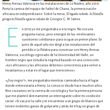
Henry Arenas Valencia en las instalaciones de
La Palabra
, año 2019.
Porta la camisa del equipo de futbol de Ghana, la primera nación
africana en independizarse. Sobre la mesa,
El legado robado: la filosofía
griega es filosofía egipcia robada
de Georges G. M. James.
E
n 2019 yo me preguntaba si era negro. No era una
pregunta nueva, pero emergió de las «irrelevantes
cuestiones cotidianas» para ocupar un primer plano. En
junio de aquel año me dirigí a las instalaciones del
periódico
La Palabra
para conversar con Henry Arenas
Valencia, sociólogo egresado de la Universidad del Valle, un
hombre negro que estudia la negritud basado en una convicción:
«Los africanos y las africanas debemos conocernos para volver a
levantarnos y estar en el lugar que merecemos».
«¿Soy negro?», me preguntaba mientras caminaba hacia el lugar
donde entrevistaría a Henry. Lo conozco desde hace muchos años.
Nos cruzamos en la carrera de sociología y fue la primera persona
que me planteó directamente un interrogante sobre mi condición
racial: «Si vas por la calle y te encuentras a un grupo de blancos que
tienen evidentes ganas de golpearte y atrás de ti hay un grupo de