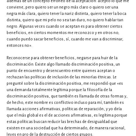
además de un concepto erróneo de la aceptación: acepto lo que me
conviene, pero quiero ser un negro más claro o quiero ser una
negra más clara, quiero tener la nariz distinta, quiero tener la boca
distinta, quiero que mi pelo no sea tan duro, no quiero hablar tan
negro. Algunas veces cuando se aceptan es para obtener ciertos
beneficios, en ciertos momentos me reconozco y en otros no;
cuando puedo sacar beneficios, sí, cuando me van a discriminar,
entonces no».
Reconocerse para obtener beneficios, negarse para huir de la
discriminación. Existe algo llamado discriminación positiva, un
punto de encuentro y desencuentro entre quienes aceptan o
rechazan las políticas de inclusión de las minorías étnicas. Le
pregunté sobre la discriminación positiva, me respondió que «es
una demanda totalmente legítima porque la filosofía de la
discriminación positiva, que también es llamada de otras formas y,
de hecho, este nombre es conflictivo incluso para mí, también es
llamada acciones afirmativas, políticas de reparación, y yo diría
que el más global es el de acciones afirmativas, es legítima porque
estas políticas buscan reducir las brechas de desigualdad que
existen en una sociedad que ha determinado, de manera racional,
leyes en pro de la destrucción de ciertos grupos.