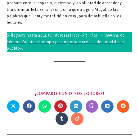
pensamiento, el espacio, el tiempo y la voluntad de aprender y
transformar. Esta es la razón por la que traigo a Magalico las
palabras que Henry me refirió en 2019, para dejar huella en los
lectores.
Si llegaste hasta aquí, te interesará leer
«
Ritual con mi sombra
, de
Edelma Zapata: el tiempo y su importancia en la identidad de un
pueblo»
.
COMPARTIR
¡COMPARTE CON OTROS LECTORES!
ESTE
CONTENIDO
Se
Se
Se
Se
Se
Se
Se
Se
abre
abre
abre
abre
abre
abre
abre
abre
en
en
en
en
en
en
en
en
Se
Se
una
una
una
una
una
una
una
una
abre
abre
nueva
nueva
nueva
nueva
nueva
nueva
nueva
nueva
en
en
ventana
ventana
ventana
ventana
ventana
ventana
ventana
ventana
una
una
nueva
nueva