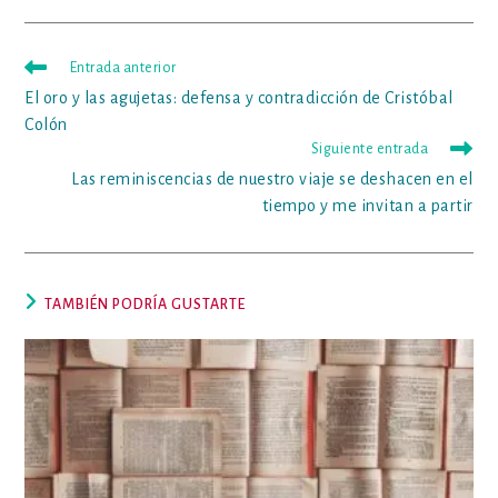
en
en
ventana
ventana
ventana
ventana
ventana
ventana
ventana
ventana
una
una
nueva
nueva
ventana
ventana
Leer
Entrada anterior
más
El oro y las agujetas: defensa y contradicción de Cristóbal
artículos
Colón
Siguiente entrada
Las reminiscencias de nuestro viaje se deshacen en el
tiempo y me invitan a partir
TAMBIÉN PODRÍA GUSTARTE