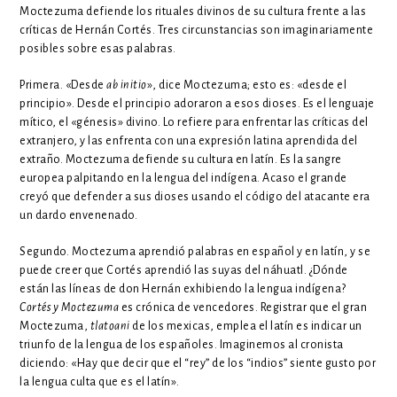
Moctezuma defiende los rituales divinos de su cultura frente a las
críticas de Hernán Cortés. Tres circunstancias son imaginariamente
posibles sobre esas palabras.
Primera. «Desde
ab initio
», dice Moctezuma; esto es: «desde el
principio». Desde el principio adoraron a esos dioses. Es el lenguaje
mítico, el «génesis» divino. Lo refiere para enfrentar las críticas del
extranjero, y las enfrenta con una expresión latina aprendida del
extraño. Moctezuma defiende su cultura en latín. Es la sangre
europea palpitando en la lengua del indígena. Acaso el grande
creyó que defender a sus dioses usando el código del atacante era
un dardo envenenado.
Segundo. Moctezuma aprendió palabras en español y en latín, y se
puede creer que Cortés aprendió las suyas del náhuatl. ¿Dónde
están las líneas de don Hernán exhibiendo la lengua indígena?
Cortés y Moctezuma
es crónica de vencedores. Registrar que el gran
Moctezuma,
tlatoani
de los mexicas, emplea el latín es indicar un
triunfo de la lengua de los españoles. Imaginemos al cronista
diciendo: «Hay que decir que el “rey” de los “indios” siente gusto por
la lengua culta que es el latín».