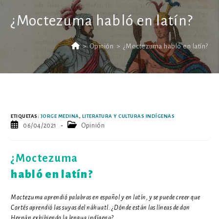
¿Moctezuma habló en latín?
>
Opinión
>
¿Moctezuma habló en latín?
ETIQUETAS
:
JORGE MEDINA
,
LITERATURA Y CULTURAS INDÍGENAS
Publicación
Categoría
06/04/2021
Opinión
de
de
la
la
entrada:
entrada:
¿Moctezuma
habló en latín?
Moctezuma aprendió palabras en español y en latín, y se puede creer que
Cortés aprendió las suyas del náhuatl. ¿Dónde están las líneas de don
Hernán exhibiendo la lengua indígena?