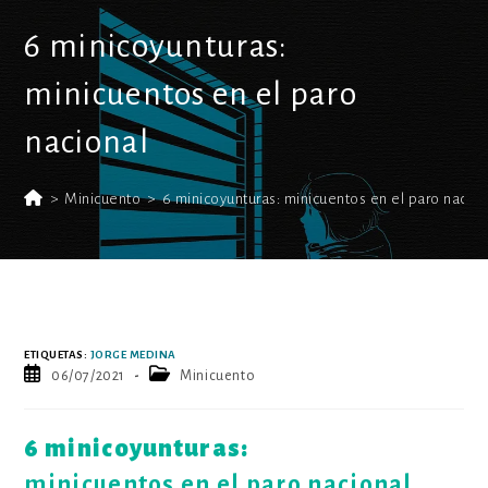
6 minicoyunturas:
minicuentos en el paro
nacional
>
Minicuento
>
6 minicoyunturas: minicuentos en el paro nacion
ETIQUETAS
:
JORGE MEDINA
Publicación
Categoría
06/07/2021
Minicuento
de
de
la
la
entrada:
entrada:
6 minicoyunturas:
minicuentos en el paro nacional