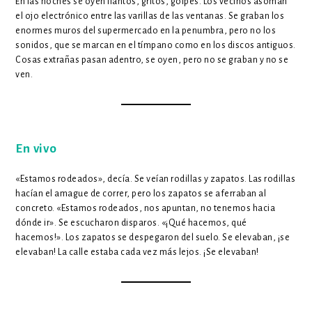
En las noches se oyen llantos, gritos, golpes. Los vecinos asoman
el ojo electrónico entre las varillas de las ventanas. Se graban los
enormes muros del supermercado en la penumbra, pero no los
sonidos, que se marcan en el tímpano como en los discos antiguos.
Cosas extrañas pasan adentro, se oyen, pero no se graban y no se
ven.
En vivo
«Estamos rodeados», decía. Se veían rodillas y zapatos. Las rodillas
hacían el amague de correr, pero los zapatos se aferraban al
concreto. «Estamos rodeados, nos apuntan, no tenemos hacia
dónde ir». Se escucharon disparos. «¡Qué hacemos, qué
hacemos!». Los zapatos se despegaron del suelo. Se elevaban, ¡se
elevaban! La calle estaba cada vez más lejos. ¡Se elevaban!