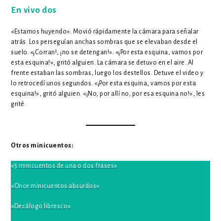
En vivo dos
«Estamos huyendo». Movió rápidamente la cámara para señalar
atrás. Los perseguían anchas sombras que se elevaban desde el
suelo. «¡Corran!, ¡no se detengan!». «¡Por esta esquina, vamos por
esta esquina!», gritó alguien. La cámara se detuvo en el aire. Al
frente estaban las sombras, luego los destellos. Detuve el video y
lo retrocedí unos segundos. «¡Por esta esquina, vamos por esta
esquina!», gritó alguien. «¡No, por allí no, por esa esquina no!», les
grité.
Otros minicuentos:
«5 minicuentos de una o dos frases»
«Once minicuentos absurdos»
«Decálogo libresco»